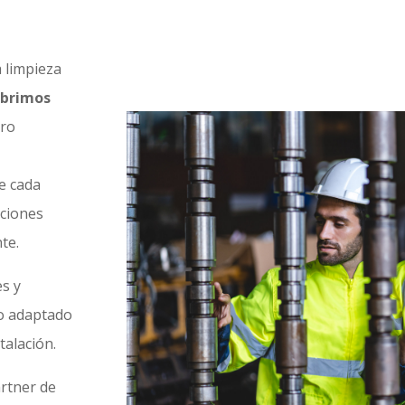
a limpieza
ubrimos
tro
e cada
iciones
te.
es y
o adaptado
stalación.
artner de