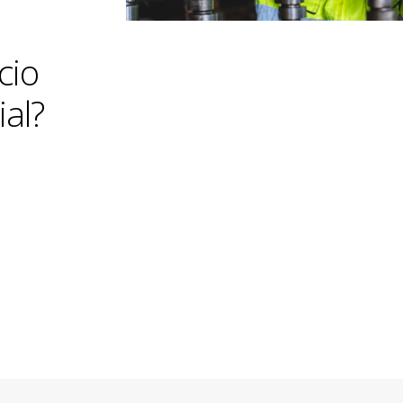
cio
ial?