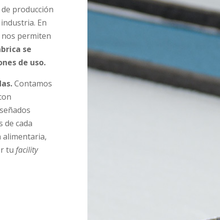
 de producción
industria. En
a nos permiten
ábrica se
ones de uso.
das.
Contamos
 con
diseñados
s de cada
 alimentaria,
er tu
facility